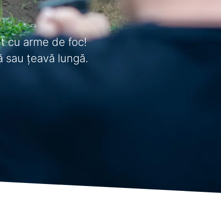
t cu arme de foc!
ă sau țeavă lungă.