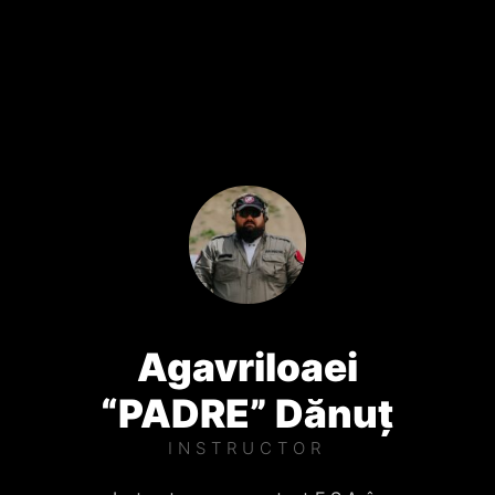
Agavriloaei
“PADRE” Dănuț
INSTRUCTOR