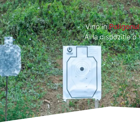
Vino în
Poligonul
Ai la dispoziție 