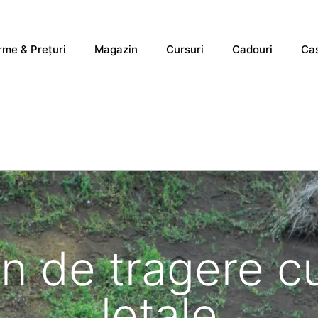
rme & Prețuri
Magazin
Cursuri
Cadouri
Cas
on de tragere c
letale