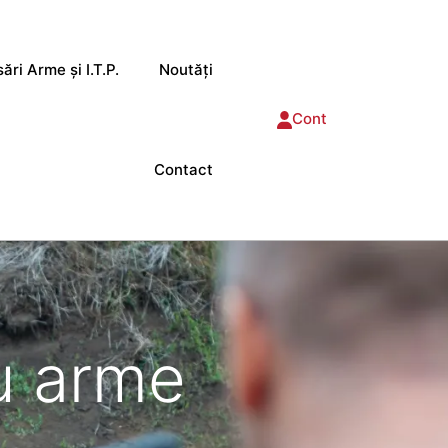
ări Arme și I.T.P.
Noutăți
Cont
Contact
u arme