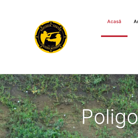
Acasă
A
Polig