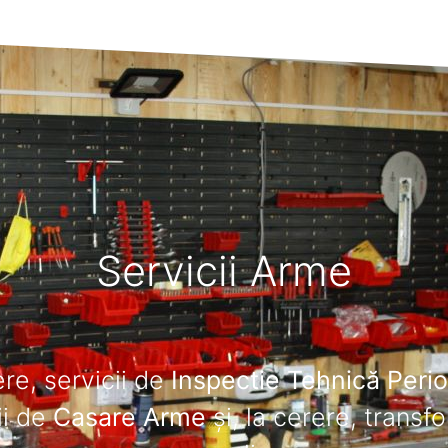
Servicii Arme
re, servicii de
Inspectie Tehnică Peri
ii de
Casare Arme
și, la cerere, transf