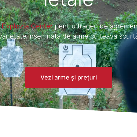
 Explozia Center
pentru trageri de agremen
o varietate însemnată de arme cu țeavă scurt
Vezi arme și prețuri