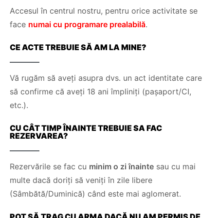
Accesul în centrul nostru, pentru orice activitate se
face
numai cu programare prealabilă
.
CE ACTE TREBUIE SĂ AM LA MINE?
Vă rugăm să aveți asupra dvs. un act identitate care
să confirme că aveți 18 ani împliniți (pașaport/CI,
etc.).
CU CÂT TIMP ÎNAINTE TREBUIE SA FAC
REZERVAREA?
Rezervările se fac cu
minim o zi înainte
sau cu mai
multe dacă doriți să veniți în zile libere
(Sâmbătă/Duminică) când este mai aglomerat.
POT SĂ TRAG CU ARMA DACĂ NU AM PERMIS DE