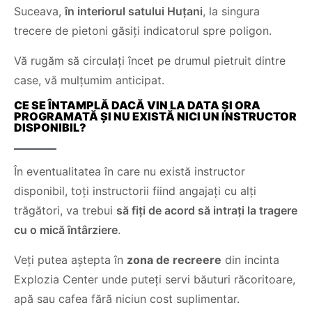
Suceava,
în interiorul satului Huțani
, la singura
trecere de pietoni găsiți indicatorul spre poligon.
Vă rugăm să circulați încet pe drumul pietruit dintre
case, vă mulțumim anticipat.
CE SE ÎNTAMPLĂ DACĂ VIN LA DATA ȘI ORA
PROGRAMATĂ ȘI NU EXISTĂ NICI UN INSTRUCTOR
DISPONIBIL?
În eventualitatea în care nu există instructor
disponibil, toți instructorii fiind angajați cu alți
trăgători, va trebui
să fiți de acord să intrați la tragere
cu o mică întârziere
.
Veți putea aștepta în
zona de recreere
din incinta
Explozia Center unde puteți servi băuturi răcoritoare,
apă sau cafea fără niciun cost suplimentar.