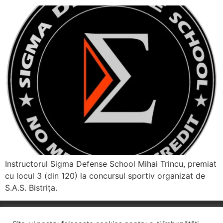
Instructorul Sigma Defense School Mihai Trincu, premiat
cu locul 3 (din 120) la concursul sportiv organizat de
S.A.S. Bistrița.
© Explozia Serv S.R.L - toate drepturile de autor rezervate.