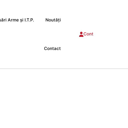
ări Arme și I.T.P.
Noutăți
Cont
Contact