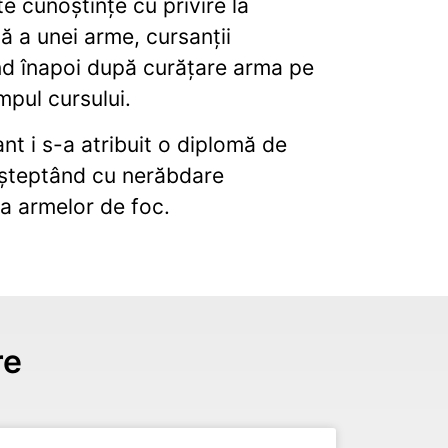
te cunoștințe cu privire la
 a unei arme, cursanții
d înapoi după curățare arma pe
impul cursului.
ant i s-a atribuit o diplomă de
așteptând cu nerăbdare
a armelor de foc.
re