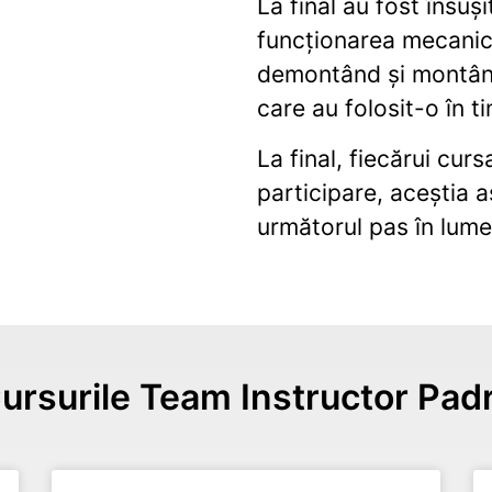
La final au fost însuși
funcționarea mecanică
demontând și montân
care au folosit-o în t
La final, fiecărui curs
participare, aceștia 
următorul pas în lume
ursurile Team Instructor Pad