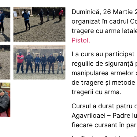
Duminică, 26 Martie 
organizat în cadrul C
tragere cu arme letal
Pistol.
La curs au participat 
regulile de siguranță
manipularea armelor de
de tragere și metode 
tragerii cu arma.
Cursul a durat patru 
Agavriloaei – Padre l
fiecare cursant în par