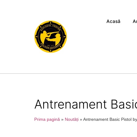
Acasă
A
Antrenament Basic
Prima pagină
»
Noutăți
»
Antrenament Basic Pistol b