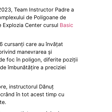
2023, Team Instructor Padre a
omplexului de Poligoane de
e Explozia Center cursul
Basic
6 cursanți care au învățat
 privind manevrarea și
 foc în poligon, diferite poziții
de îmbunătățire a preciziei
ore, instructorul Dănuț
ucrând în tot acest timp cu
te.